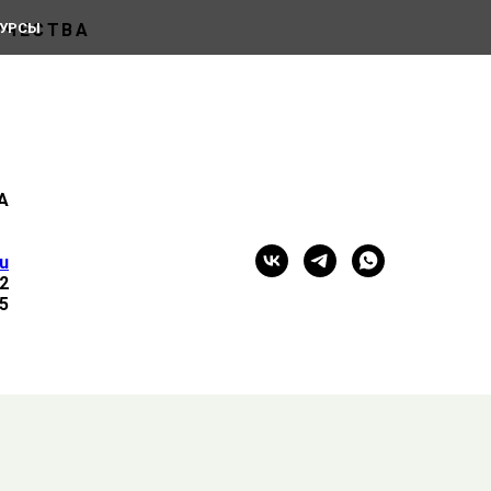
РЧЕСТВА
КУРСЫ
А
u
92
15