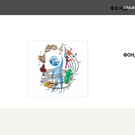
ФОНД П
ГРАФ
ФОН