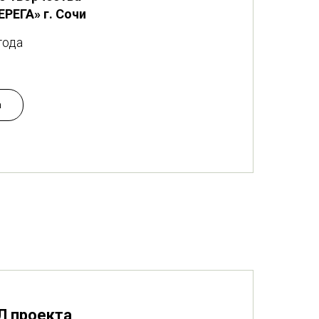
РЕГА» г. Сочи
года
а
 проекта