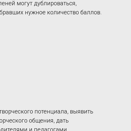
степеней могут дублироваться,
абравших нужное количество баллов.
творческого потенциала, выявить
орческого общения, дать
дителями и педагогами.