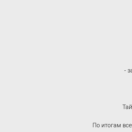
- 
Тай
По итогам вс