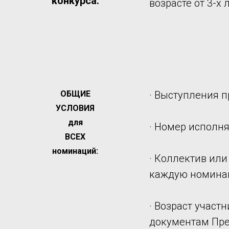
конкурса:
возрасте от 3-х л
ОБЩИЕ
· Выступления 
УСЛОВИЯ
для
· Номер исполн
ВСЕХ
номинаций:
· Коллектив или
каждую номинац
· Возраст участ
документам Пр