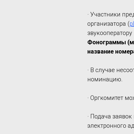
· Участники пр
организатора (
p
звукооператору 
Фонограммы (ми
название номер
· В случае несо
номинацию.
· Оргкомитет мо
· Подача заявок
электронного ад