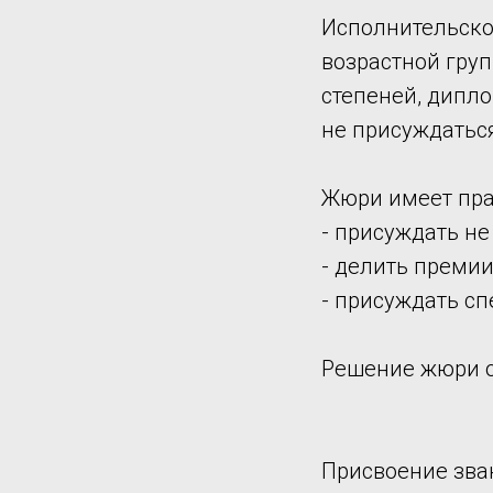
Исполнительско
возрастной групп
степеней, дипло
не присуждатьс
Жюри имеет пра
- присуждать не
- делить преми
- присуждать с
Решение жюри о
Присвоение зва