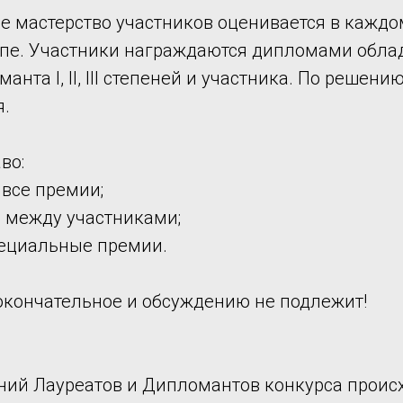
е мастерство участников оценивается в каждо
е. Участники награждаются дипломами обладателя
манта I, II, III степеней и участника. По реш
я.
во:
 все премии;
и между участниками;
пециальные премии.
кончательное и обсуждению не подлежит!
ний Лауреатов и Дипломантов конкурса происх