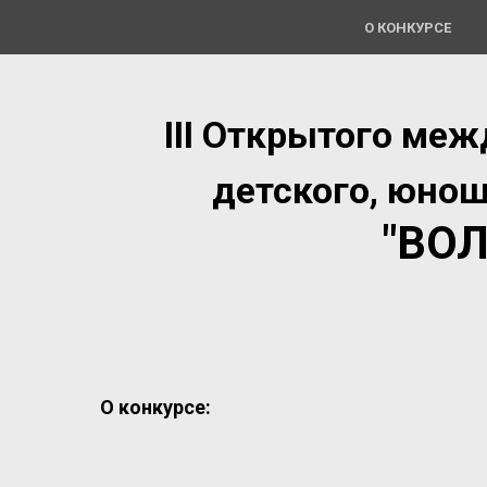
О КОНКУРСЕ
III
Открытого меж
детского, юнош
"ВО
О конкурсе: