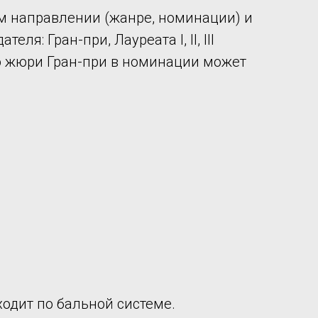
м направлении (жанре, номинации) и
: Гран-при, Лауреата I, II, III
ению жюри Гран-при в номинации может
одит по бальной системе.