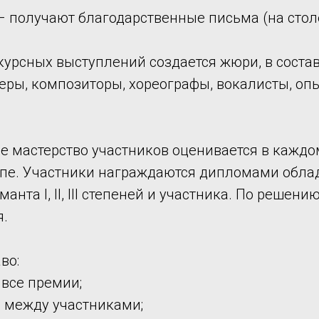
 получают благодарственные письма (на столе
курсных выступлений создается жюри, в соста
еры, композиторы, хореографы, вокалисты, оп
е мастерство участников оценивается в каждо
е. Участники награждаются дипломами обладателя
манта I, II, III степеней и участника. По реш
я.
во:
 все премии;
и между участниками;