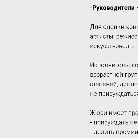
-Руководители
–
Для оценки кон
артисты, режисс
искусствоведы.
Исполнительско
возрастной групп
степеней, дипло
не присуждатьс
Жюри имеет пра
- присуждать не
- делить преми