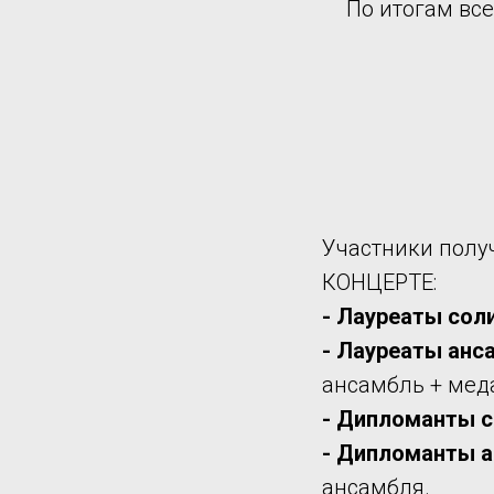
По итогам вс
Участники полу
КОНЦЕРТЕ:
- Лауреаты сол
- Лауреаты анс
ансамбль + мед
- Дипломанты
с
- Дипломанты
а
ансамбля.