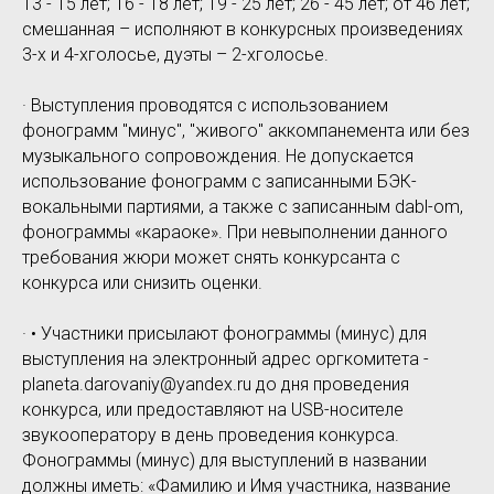
13 - 15 лет; 16 - 18 лет; 19 - 25 лет; 26 - 45 лет; от 46 лет;
смешанная – исполняют в конкурсных произведениях
3-х и 4-хголосье, дуэты – 2-хголосье.
· Выступления проводятся с использованием
фонограмм "минус", "живого" аккомпанемента или без
музыкального сопровождения. Не допускается
использование фонограмм с записанными БЭК-
вокальными партиями, а также с записанным dabl-om,
фонограммы «караоке». При невыполнении данного
требования жюри может снять конкурсанта с
конкурса или снизить оценки.
· • Участники присылают фонограммы (минус) для
выступления на электронный адрес оргкомитета -
planeta.darovaniy@yandex.ru до дня проведения
конкурса, или предоставляют на USB-носителе
звукооператору в день проведения конкурса.
Фонограммы (минус) для выступлений в названии
должны иметь: «Фамилию и Имя участника, название