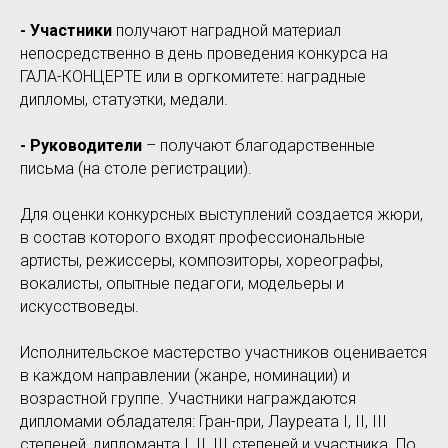
- Участники
получают наградной материал
непосредственно в день проведения конкурса на
ГАЛА-КОНЦЕРТЕ или в оргкомитете: наградные
дипломы, статуэтки, медали.
- Руководители
– получают благодарственные
письма (на столе регистрации).
Для оценки конкурсных выступлений создается жюри,
в состав которого входят профессиональные
артисты, режиссеры, композиторы, хореографы,
вокалисты, опытные педагоги, модельеры и
искусствоведы.
Исполнительское мастерство участников оценивается
в каждом направлении (жанре, номинации) и
возрастной группе. Участники награждаются
дипломами обладателя: Гран-при, Лауреата I, II, III
степеней, дипломанта I, II, III степеней и участника. По