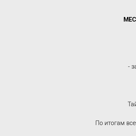
МЕС
- 
Та
По итогам вс