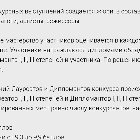
курсных выступлений создается жюри, в соста
агоги, артисты, режиссеры.
е мастерство участников оценивается в каждо
е. Участники награждаются дипломами обладателя
манта I, II, III степеней и участника. По реш
я.
ний Лауреатов и Дипломантов конкурса происх
тов I, II, III степеней и Дипломантов I, II, III 
лированных мест равно числу конкурсантов, н
ллов
и от 9,0 до 9,9 баллов