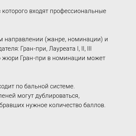
в которого входят профессиональные
м направлении (жанре, номинации) и
: Гран-при, Лауреата I, II, III
ению жюри Гран-при в номинации может
одит по бальной системе.
степеней могут дублироваться,
абравших нужное количество баллов.