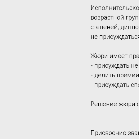
Исполнительско
возрастной групп
степеней, дипло
не присуждатьс
Жюри имеет пра
- присуждать не
- делить преми
- присуждать с
Решение жюри о
Присвоение зва