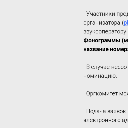
· Участники пр
организатора (
p
звукооператору 
Фонограммы (ми
название номер
· В случае несо
номинацию.
· Оргкомитет мо
· Подача заявок
электронного ад