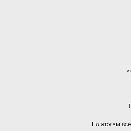
- 
Т
По итогам вс