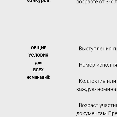
конкурса:
возрасте от 3-х л
ОБЩИЕ
· Выступления 
УСЛОВИЯ
для
· Номер исполн
ВСЕХ
номинаций:
· Коллектив или
каждую номинац
· Возраст участ
документам Пр