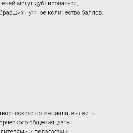
степеней могут дублироваться,
абравших нужное количество баллов.
творческого потенциала, выявить
орческого общения, дать
дителями и педагогами.