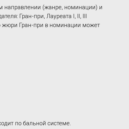
м направлении (жанре, номинации) и
: Гран-при, Лауреата I, II, III
ению жюри Гран-при в номинации может
одит по бальной системе.